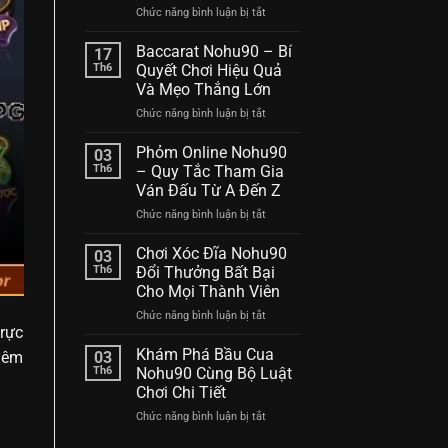
Chức năng bình luận bị tắt
ở
Chơi
Poker
Baccarat Nohu90 – Bí
17
Nohu90
Th6
Quyết Chơi Hiệu Quả
–
Và Mẹo Thắng Lớn
Trải
Chức năng bình luận bị tắt
ở
Nghiệm
Baccarat
Những
Nohu90
Màn
Phỏm Online Nohu90
03
–
Đấu
Th6
– Quy Tắc Tham Gia
Bí
Trí
Ván Đấu Từ A Đến Z
Quyết
Đỉnh
Chức năng bình luận bị tắt
ở
Chơi
Cao
Phỏm
Hiệu
Online
Quả
Chơi Xóc Đĩa Nohu90
03
Nohu90
Và
Th6
Đổi Thưởng Bất Bại
–
Mẹo
Cho Mọi Thành Viên
Quy
Thắng
Chức năng bình luận bị tắt
ở
Tắc
Lớn
rực
Chơi
Tham
Xóc
Gia
Khám Phá Bầu Cua
03
thêm
Đĩa
Ván
Th6
Nohu90 Cùng Bộ Luật
Nohu90
Đấu
Chơi Chi Tiết
Đổi
Từ
Chức năng bình luận bị tắt
ở
Thưởng
A
Khám
Bất
Đến