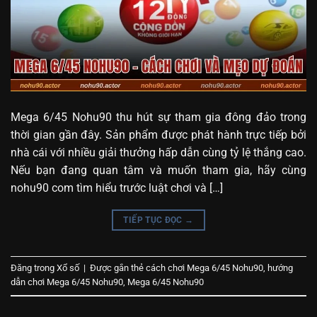
Mega 6/45 Nohu90 thu hút sự tham gia đông đảo trong
thời gian gần đây. Sản phẩm được phát hành trực tiếp bởi
nhà cái với nhiều giải thưởng hấp dẫn cùng tỷ lệ thắng cao.
Nếu bạn đang quan tâm và muốn tham gia, hãy cùng
nohu90 com tìm hiểu trước luật chơi và […]
TIẾP TỤC ĐỌC
→
Đăng trong
Xổ số
|
Được gắn thẻ
cách chơi Mega 6/45 Nohu90
,
hướng
dẫn chơi Mega 6/45 Nohu90
,
Mega 6/45 Nohu90