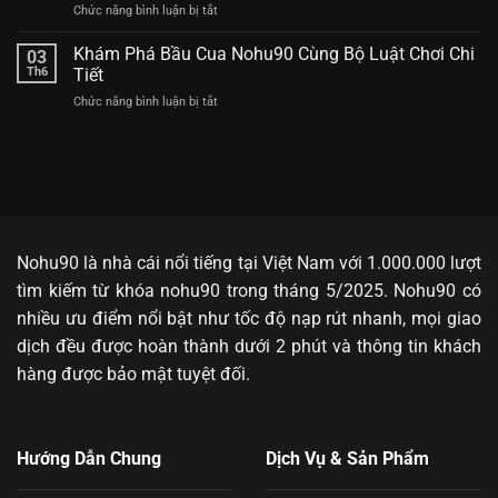
Chức năng bình luận bị tắt
ở
Quy
Mẹo
Chơi
Tắc
Thắng
Xóc
Khám Phá Bầu Cua Nohu90 Cùng Bộ Luật Chơi Chi
Tham
03
Lớn
Đĩa
Gia
Th6
Tiết
Nohu90
Ván
Chức năng bình luận bị tắt
ở
Đổi
Đấu
Khám
Thưởng
Từ
Phá
Bất
A
Bầu
Bại
Đến
Cua
Cho
Z
Nohu90
Mọi
Cùng
Thành
Bộ
Viên
Luật
Nohu90
là nhà cái nổi tiếng tại Việt Nam với 1.000.000 lượt
Chơi
tìm kiếm từ khóa nohu90 trong tháng 5/2025. Nohu90 có
Chi
Tiết
nhiều ưu điểm nổi bật như tốc độ nạp rút nhanh, mọi giao
dịch đều được hoàn thành dưới 2 phút và thông tin khách
hàng được bảo mật tuyệt đối.
Hướng Dẫn Chung
Dịch Vụ & Sản Phẩm