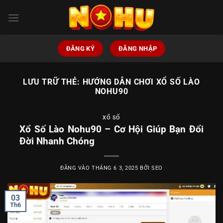
Bỏ
qua
nội
dung
ĐĂNG KÝ
ĐĂNG NHẬP
LƯU TRỮ THẺ:
HƯỚNG DẪN CHƠI XỔ SỐ LÀO
NOHU90
XỔ SỐ
Xổ Số Lào Nohu90 – Cơ Hội Giúp Bạn Đổi
Đời Nhanh Chóng
ĐĂNG VÀO
THÁNG 6 3, 2025
BỞI
SEO
03
Th6